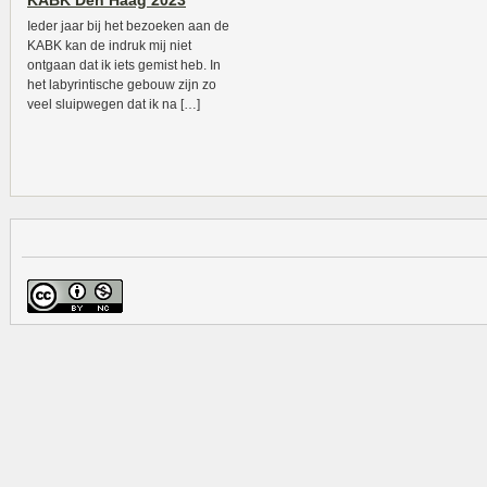
KABK Den Haag 2023
Ieder jaar bij het bezoeken aan de
KABK kan de indruk mij niet
ontgaan dat ik iets gemist heb. In
het labyrintische gebouw zijn zo
veel sluipwegen dat ik na […]