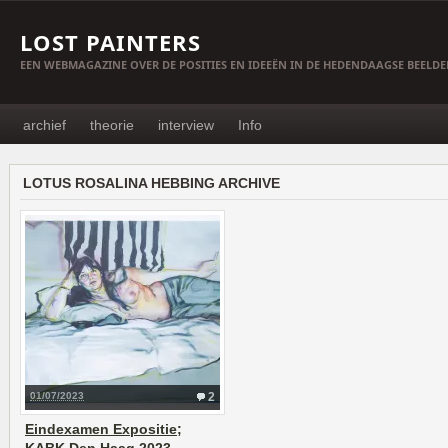
LOST PAINTERS
EEN WEBMAGAZINE OVER DE POSITIES EN IDEEËN IN DE HEDENDAAGSE BEELD
archief
theorie
interview
Info
LOTUS ROSALINA HEBBING ARCHIVE
01/07/2023
2
Eindexamen Expositie;