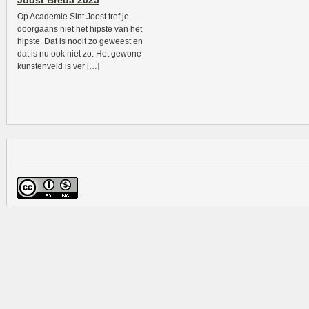
Joost Breda 2025
Op Academie Sint Joost tref je
doorgaans niet het hipste van het
hipste. Dat is nooit zo geweest en
dat is nu ook niet zo. Het gewone
kunstenveld is ver […]