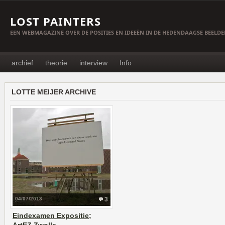
LOST PAINTERS
EEN WEBMAGAZINE OVER DE POSITIES EN IDEEËN IN DE HEDENDAAGSE BEELD
archief
theorie
interview
Info
LOTTE MEIJER ARCHIVE
04/07/2013
3
Eindexamen Expositie;