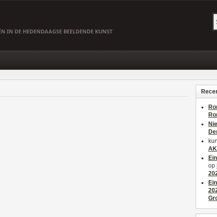
EËN IN DE HEDENDAAGSE BEELDENDE KUNST
Recen
Ro
Ro
Ni
De
kun
AK
Ei
op
20
Ei
20
Gr