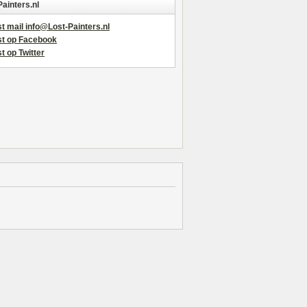
Painters.nl
t mail info@Lost-Painters.nl
st op Facebook
t op Twitter