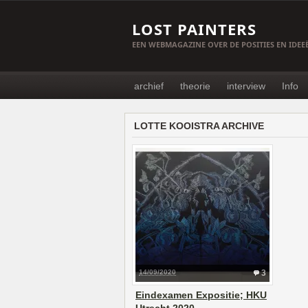
LOST PAINTERS
EEN WEBMAGAZINE OVER DE POSITIES EN IDE
archief
theorie
interview
Info
LOTTE KOOISTRA ARCHIVE
14/09/2020
3
Eindexamen Expositie; HKU