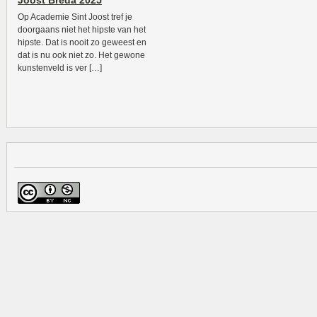
Joost Breda 2025
Op Academie Sint Joost tref je
doorgaans niet het hipste van het
hipste. Dat is nooit zo geweest en
dat is nu ook niet zo. Het gewone
kunstenveld is ver […]