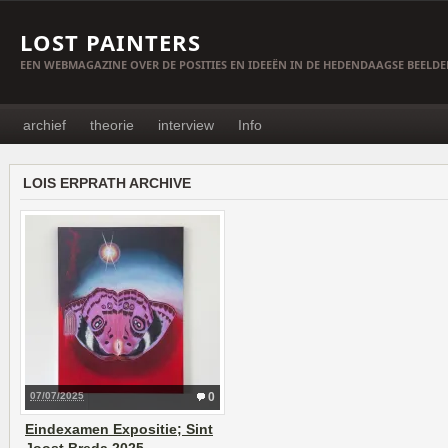
LOST PAINTERS
EEN WEBMAGAZINE OVER DE POSITIES EN IDEEËN IN DE HEDENDAAGSE BEELD
archief
theorie
interview
Info
LOIS ERPRATH ARCHIVE
07/07/2025
0
Eindexamen Expositie; Sint