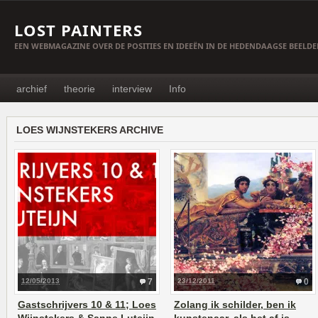
LOST PAINTERS
EEN WEBMAGAZINE OVER DE POSITIES EN IDEEËN IN DE HEDENDAAGSE BEELD
archief
theorie
interview
Info
LOES WIJNSTEKERS ARCHIVE
12/05/2013
7
23/12/2011
0
Gastschrijvers 10 & 11; Loes
Zolang ik schilder, ben ik