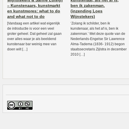
Wijnstekers & Sanne Luteijn
kunstenaar, als het af is,
– Kunstenaars, kunstmarkt
ben ik zakenman.
en kunstmores: what to do
(inzending Loes
and what not to do
Wijnstekers)
[Vandaag een artikel wat eigenlijk
‘Zolang ik schilder, ben ik
de introductie is voor een veel
kunstenaar, als het af is, ben ik
groter geheel. Dat geheel zal gaan
zakenman.’ Met deze quote van de
over alles waar je als beeldend
Nederlands-Engelse Sir Lawrence
kunstenaar bar weinig mee van
Alma-Tadema (1836- 1912) begon
doen wilt […]
staatssecretaris Zijlstra in december
2010 […]