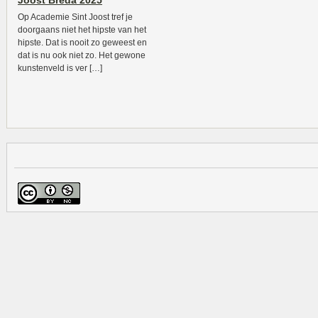
Joost Breda 2025
Op Academie Sint Joost tref je
doorgaans niet het hipste van het
hipste. Dat is nooit zo geweest en
dat is nu ook niet zo. Het gewone
kunstenveld is ver […]