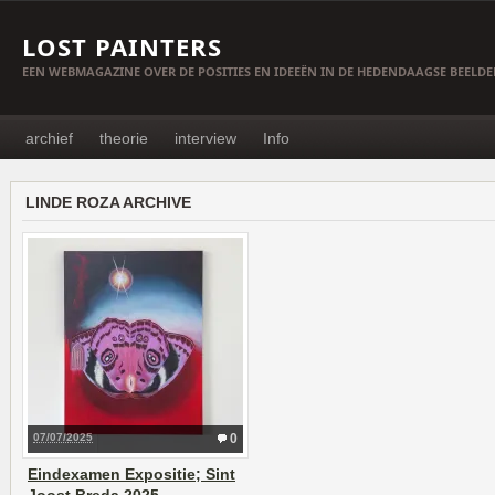
LOST PAINTERS
EEN WEBMAGAZINE OVER DE POSITIES EN IDEEËN IN DE HEDENDAAGSE BEELD
archief
theorie
interview
Info
LINDE ROZA ARCHIVE
07/07/2025
0
Eindexamen Expositie; Sint