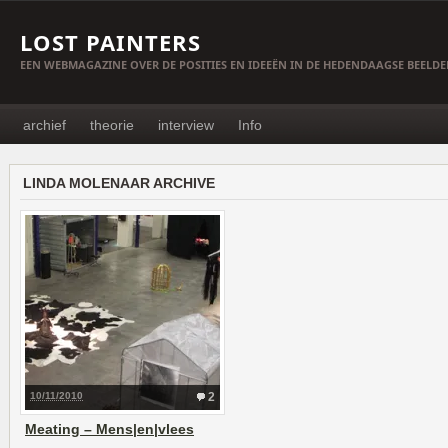
LOST PAINTERS
EEN WEBMAGAZINE OVER DE POSITIES EN IDEEËN IN DE HEDENDAAGSE BEELD
archief
theorie
interview
Info
LINDA MOLENAAR ARCHIVE
10/11/2010
2
Meating – Mens|en|vlees