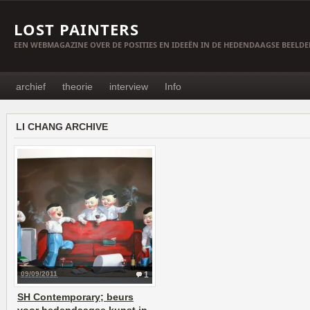
LOST PAINTERS
EEN WEBMAGAZINE OVER DE POSITIES EN IDEEËN IN DE HEDENDAAGSE BEELD
archief
theorie
interview
Info
LI CHANG ARCHIVE
09/09/2011
1
SH Contemporary; beurs