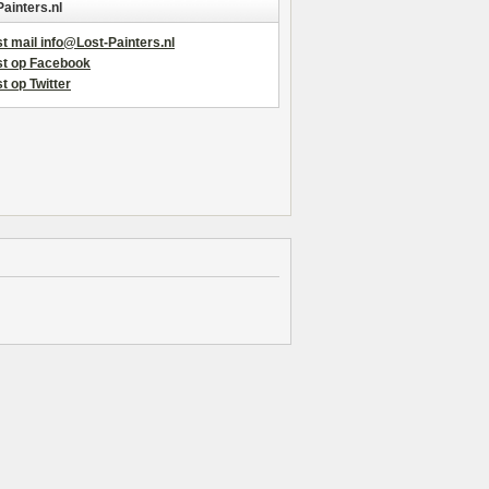
Painters.nl
t mail info@Lost-Painters.nl
st op Facebook
t op Twitter