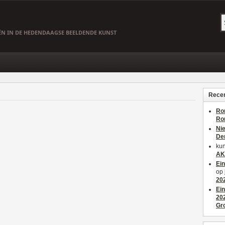
EËN IN DE HEDENDAAGSE BEELDENDE KUNST
Recen
Ro
Ro
Ni
De
kun
AK
Ei
op
20
Ei
20
Gr