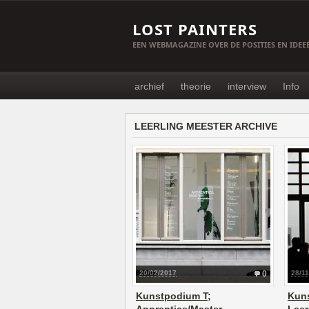
LOST PAINTERS
EEN WEBMAGAZINE OVER DE POSITIES EN IDE
archief
theorie
interview
Info
LEERLING MEESTER ARCHIVE
20/02/2017
0
28/1
Kunstpodium T;
Kun