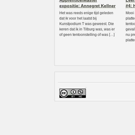
Apprentice/Master
Leer
expositie: Annegret Kellner
#4:
Het was reeds enige tijd geleden
Mooi 
dat ik voor het laatst bij
platt
Kunstpodium T was geweest. Die
tento
keren dat ik in Tilburg was, was er
geval
of geen tentoonstelling of was […]
nu pr
platt