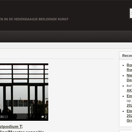
EËN IN DE HEDENDAAGSE BEELDENDE KUNST
Recen
Ro
Ro
Ni
De
kun
AK
Ei
op
20
Ei
20
1/2013
2
Gr
stpodium T;