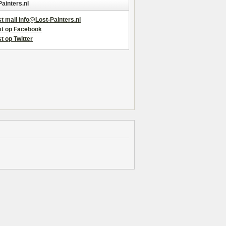
Painters.nl
t mail info@Lost-Painters.nl
st op Facebook
t op Twitter