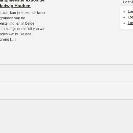
ling/Meester expositie
Lost-
 Hedwig Houben
Los
is dat, kun je kiezen uit twee
Lo
egronden van de
Los
onstelling, en in beide
len kom je er niet uit van wie
ecies wat is. De ene
egrond […]