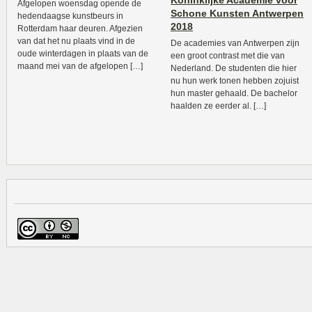
Koninklijke Academie voor
Afgelopen woensdag opende de
Schone Kunsten Antwerpen
hedendaagse kunstbeurs in
2018
Rotterdam haar deuren. Afgezien
van dat het nu plaats vind in de
De academies van Antwerpen zijn
oude winterdagen in plaats van de
een groot contrast met die van
maand mei van de afgelopen […]
Nederland. De studenten die hier
nu hun werk tonen hebben zojuist
hun master gehaald. De bachelor
haalden ze eerder al. […]