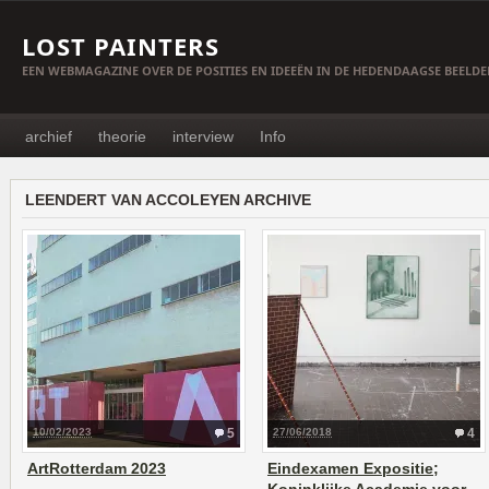
LOST PAINTERS
EEN WEBMAGAZINE OVER DE POSITIES EN IDEEËN IN DE HEDENDAAGSE BEELD
archief
theorie
interview
Info
LEENDERT VAN ACCOLEYEN ARCHIVE
10/02/2023
5
27/06/2018
4
ArtRotterdam 2023
Eindexamen Expositie;