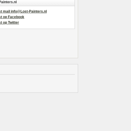
Painters.nl
t mail info@Lost-Painters.nl
st op Facebook
t op Twitter