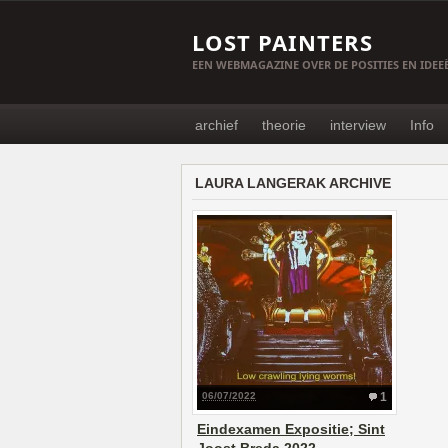
LOST PAINTERS
EEN WEBMAGAZINE OVER DE POSITIES EN IDE
archief
theorie
interview
Info
LAURA LANGERAK ARCHIVE
06/07/2022
1
Eindexamen Expositie; Sint