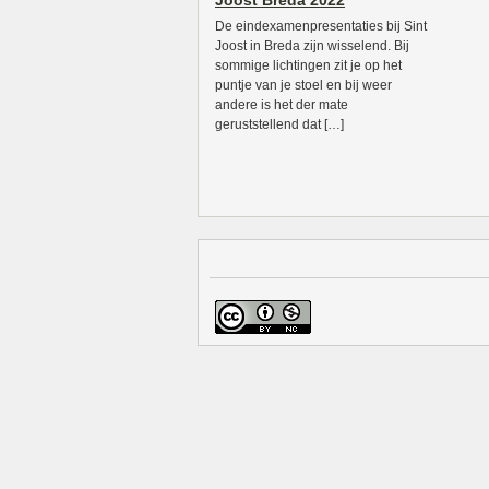
Joost Breda 2022
De eindexamenpresentaties bij Sint
Joost in Breda zijn wisselend. Bij
sommige lichtingen zit je op het
puntje van je stoel en bij weer
andere is het der mate
geruststellend dat […]