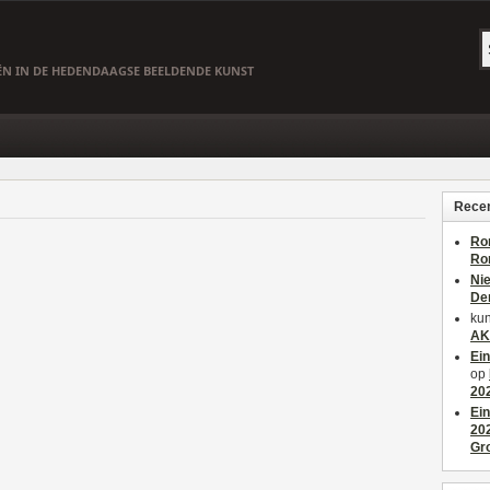
EËN IN DE HEDENDAAGSE BEELDENDE KUNST
Recen
Ro
Ro
Ni
De
kun
AK
Ei
op
20
Ei
20
Gr