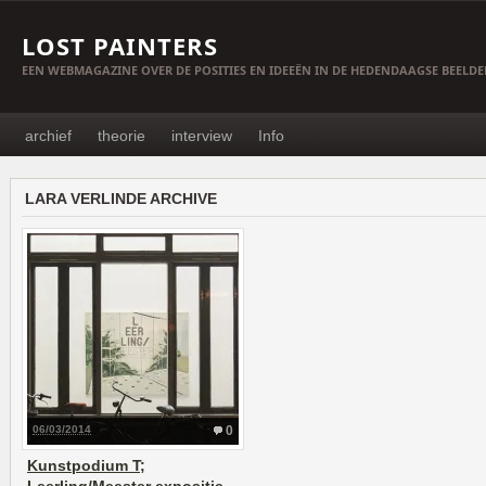
LOST PAINTERS
EEN WEBMAGAZINE OVER DE POSITIES EN IDEEËN IN DE HEDENDAAGSE BEELD
archief
theorie
interview
Info
LARA VERLINDE ARCHIVE
06/03/2014
0
Kunstpodium T;