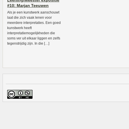
Leerling/Meester expositie
#10: Marjan Teeuwen
Als je een kunstwerk aanschouwt
laat die zich vaak lenen voor
meerdere interpretaties. Een goed
kunstwerk heeft
interpretatiemogelijkheden die
soms ver uit elkaar liggen en zelfs
tegenstrijdig zijn. In die […]