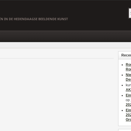
EËN IN DE HEDENDAAGSE BEELDENDE KUNST
Recen
Ro
Ro
Ni
De
kun
AK
Ei
op
20
Ei
20
Gr