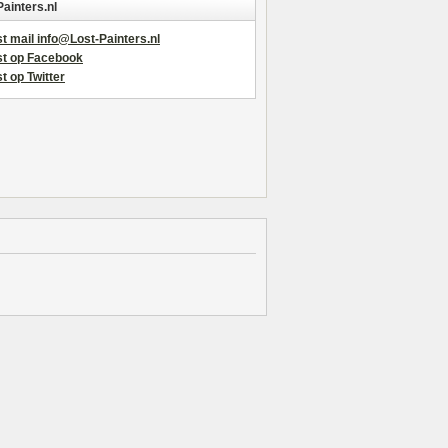
Painters.nl
t mail info@Lost-Painters.nl
st op Facebook
t op Twitter