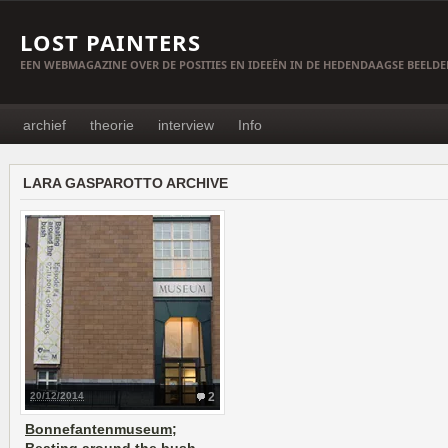
LOST PAINTERS
EEN WEBMAGAZINE OVER DE POSITIES EN IDEEËN IN DE HEDENDAAGSE BEELD
archief
theorie
interview
Info
LARA GASPAROTTO ARCHIVE
20/12/2014
2
Bonnefantenmuseum;