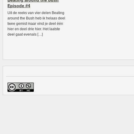
Beating around the bush
Episode #4
Uit de reeks van vier delen Beating
around the Bush heb ik helaas deel
twee gemist maar vind je deel één
hier en deel drie hier. Het laatste
deel gaat evenals […]