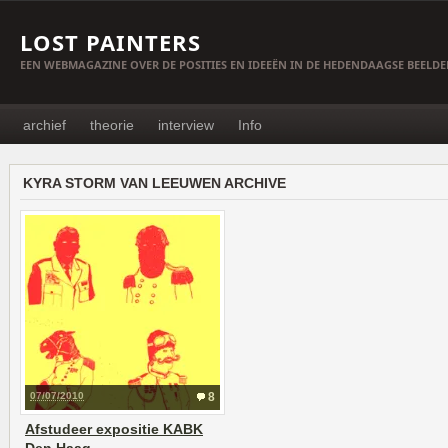
LOST PAINTERS
EEN WEBMAGAZINE OVER DE POSITIES EN IDEEËN IN DE HEDENDAAGSE BEELD
archief
theorie
interview
Info
KYRA STORM VAN LEEUWEN ARCHIVE
07/07/2010
8
Afstudeer expositie KABK