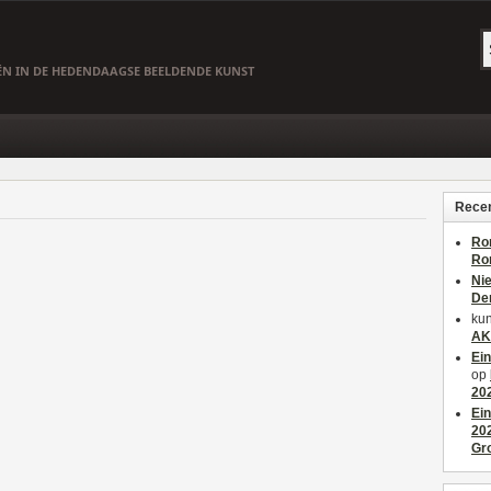
EËN IN DE HEDENDAAGSE BEELDENDE KUNST
Recen
Ro
Ro
Ni
De
kun
AK
Ei
op
20
Ei
20
Gr