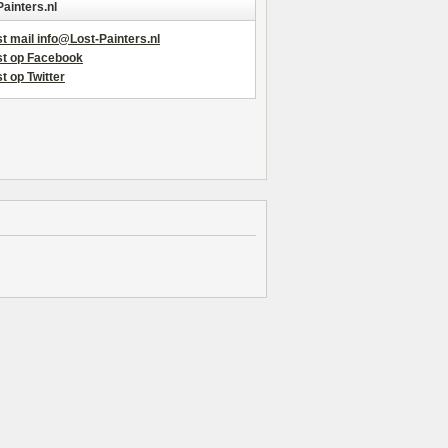
Painters.nl
t mail info@Lost-Painters.nl
st op Facebook
t op Twitter