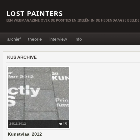
LOST PAINTERS
EEN WEBMAGAZINE OVER DE POSITIES EN IDEEËN IN DE HEDENDAAGSE BEELD
archief
theorie
interview
Info
KUS ARCHIVE
24/11/2012
15
Kunstvlaai 2012