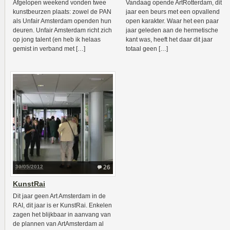
Afgelopen weekend vonden twee
Vandaag opende ArtRotterdam, dit
kunstbeurzen plaats: zowel de PAN
jaar een beurs met een opvallend
als Unfair Amsterdam openden hun
open karakter. Waar het een paar
deuren. Unfair Amsterdam richt zich
jaar geleden aan de hermetische
op jong talent (en heb ik helaas
kant was, heeft het daar dit jaar
gemist in verband met […]
totaal geen […]
30/05/2012
26
KunstRai
Dit jaar geen Art Amsterdam in de
RAI, dit jaar is er KunstRai. Enkelen
zagen het blijkbaar in aanvang van
de plannen van ArtAmsterdam al