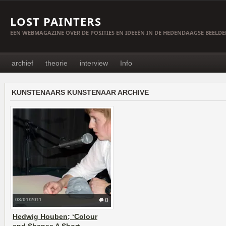
LOST PAINTERS
EEN WEBMAGAZINE OVER DE POSITIES EN IDEEËN IN DE HEDENDAAGSE BEELD
archief
theorie
interview
Info
KUNSTENAARS KUNSTENAAR ARCHIVE
03/01/2011
0
Hedwig Houben; ‘Colour