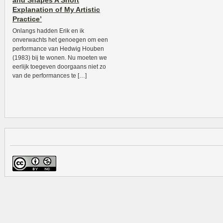
and Shapes A Short
Explanation of My Artistic
Practice’
Onlangs hadden Erik en ik
onverwachts het genoegen om een
performance van Hedwig Houben
(1983) bij te wonen. Nu moeten we
eerlijk toegeven doorgaans niet zo
van de performances te […]