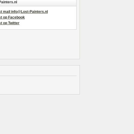
Painters.nl
t mail info@Lost-Painters.nl
st op Facebook
t op Twitter