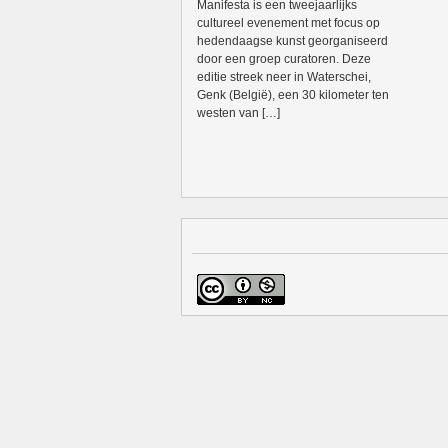
Manifesta is een tweejaarlijks
cultureel evenement met focus op
hedendaagse kunst georganiseerd
door een groep curatoren. Deze
editie streek neer in Waterschei,
Genk (België), een 30 kilometer ten
westen van […]