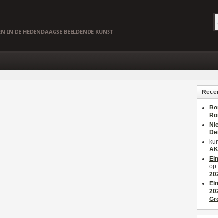
EËN IN DE HEDENDAAGSE BEELDENDE KUNST
Recen
Ro
Ro
Ni
De
kun
AK
Ei
op
20
Ei
20
Gr