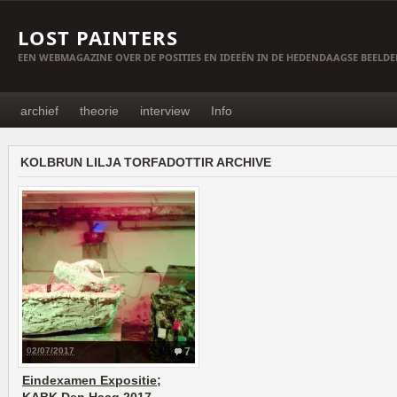
LOST PAINTERS
EEN WEBMAGAZINE OVER DE POSITIES EN IDEEËN IN DE HEDENDAAGSE BEELD
archief
theorie
interview
Info
KOLBRUN LILJA TORFADOTTIR ARCHIVE
02/07/2017
7
Eindexamen Expositie;