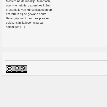
Mosterd na de maaltijd. Maar toch,
voor wie het niet gezien heeft. Een
presentatie van kunstinitiatieven op
het terrein bij de gewone beurs.
Belangrijk want daarmee plaatsen
ook kunstinitiatieven waarvan
sommigen […]