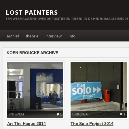
LOST PAINTERS
EEN WEBMAGAZINE OVER DE POSITIES EN IDEEËN IN DE HEDENDAAGSE BEELD
archief
theorie
interview
Info
KOEN BROUCKE ARCHIVE
02/10/2014
1
18/06/2014
3
Art The Hague 2014
The Solo Project 2014