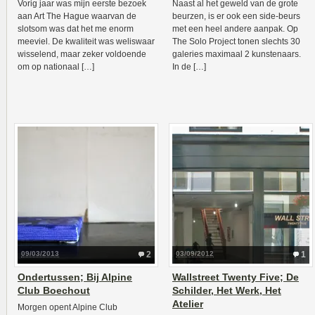
Vorig jaar was mijn eerste bezoek
Naast al het geweld van de grote
aan Art The Hague waarvan de
beurzen, is er ook een side-beurs
slotsom was dat het me enorm
met een heel andere aanpak. Op
meeviel. De kwaliteit was weliswaar
The Solo Project tonen slechts 30
wisselend, maar zeker voldoende
galeries maximaal 2 kunstenaars.
om op nationaal […]
In de […]
09/03/2013
2
03/09/2012
1
Ondertussen; Bij Alpine
Wallstreet Twenty Five; De
Club Boechout
Schilder, Het Werk, Het
Atelier
Morgen opent Alpine Club