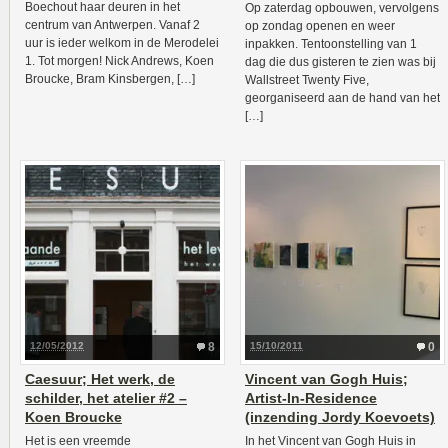
Boechout haar deuren in het
Op zaterdag opbouwen, vervolgens
centrum van Antwerpen. Vanaf 2
op zondag openen en weer
uur is ieder welkom in de Merodelei
inpakken. Tentoonstelling van 1
1. Tot morgen! Nick Andrews, Koen
dag die dus gisteren te zien was bij
Broucke, Bram Kinsbergen, […]
Wallstreet Twenty Five,
georganiseerd aan de hand van het
[…]
12/05/2012
8
15/10/2011
0
Caesuur; Het werk, de
Vincent van Gogh Huis;
schilder, het atelier #2 –
Artist-In-Residence
Koen Broucke
(inzending Jordy Koevoets)
Het is een vreemde
In het Vincent van Gogh Huis in