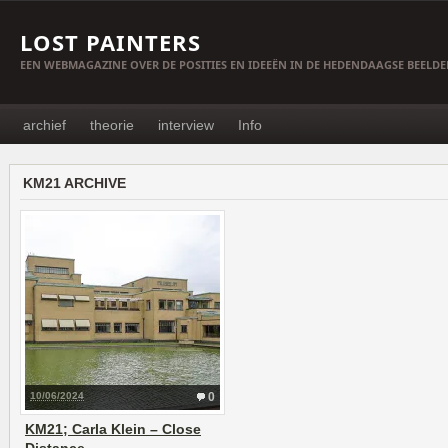
LOST PAINTERS
EEN WEBMAGAZINE OVER DE POSITIES EN IDEEËN IN DE HEDENDAAGSE BEELD
archief
theorie
interview
Info
KM21 ARCHIVE
10/06/2024
0
KM21; Carla Klein – Close