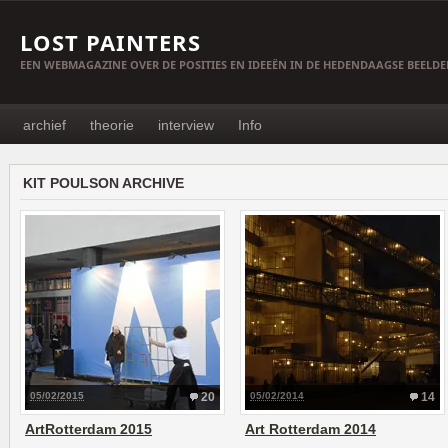
LOST PAINTERS
EEN WEBMAGAZINE OVER DE POSITIES EN IDEEËN IN DE HEDENDAAGSE BEELD
archief
theorie
interview
Info
KIT POULSON ARCHIVE
05/02/2015
20
05/02/2014
14
ArtRotterdam 2015
Art Rotterdam 2014