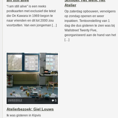
am still alive
Schilder, Het Werk, Het
Atelier
“I am still alive” is een reeks
postkaarten met exclusief die tekst
Op zaterdag opbouwen, vervolgens
die On Kawara in 1969 begon te
op zondag openen en weer
naar vrienden en dit tot 2000 zou
inpakken. Tentoonstelling van 1
voortzetten. Van een jongeman […]
dag die dus gisteren te zien was bij
Wallstreet Twenty Five,
georganiseerd aan de hand van het
[…]
26/02/2012
5
Atelierbezoek; Giel Louws
Ik was gisteren in Kipvis