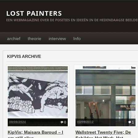
LOST PAINTERS
EEN WEBMAGAZINE OVER DE POSITIES EN IDEEËN IN DE HEDENDAAGSE BEELD
archief
theorie
interview
Info
KIPVIS ARCHIVE
08/08/2024
0
03/09/2012
1
KipVis; Maisara Baroud – I
Wallstreet Twenty Five; De