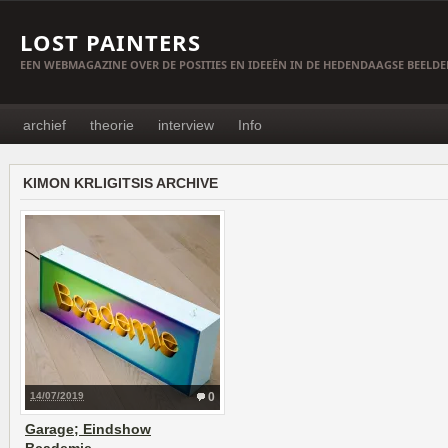
LOST PAINTERS
EEN WEBMAGAZINE OVER DE POSITIES EN IDEEËN IN DE HEDENDAAGSE BEELD
archief
theorie
interview
Info
KIMON KRLIGITSIS ARCHIVE
14/07/2019
0
Garage; Eindshow