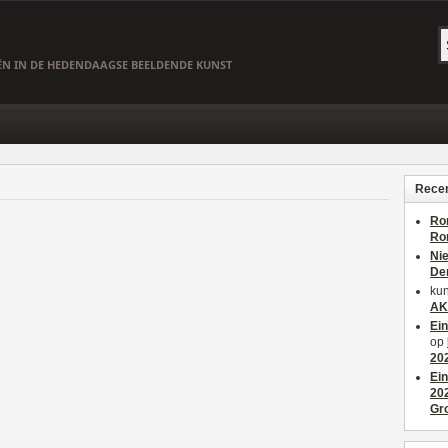
EËN IN DE HEDENDAAGSE BEELDENDE KUNST
Recen
Ro
Ro
Ni
De
kun
AK
Ei
op
20
Ei
20
Gr