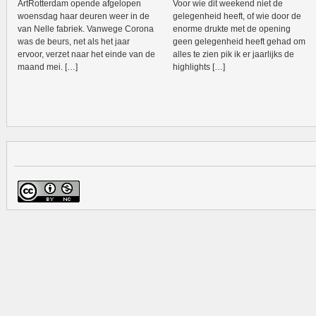
ArtRotterdam opende afgelopen
Voor wie dit weekend niet de
woensdag haar deuren weer in de
gelegenheid heeft, of wie door de
van Nelle fabriek. Vanwege Corona
enorme drukte met de opening
was de beurs, net als het jaar
geen gelegenheid heeft gehad om
ervoor, verzet naar het einde van de
alles te zien pik ik er jaarlijks de
maand mei. […]
highlights […]