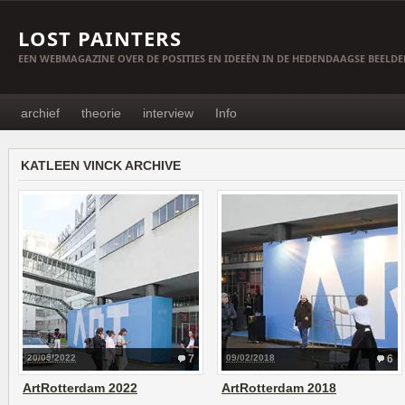
LOST PAINTERS
EEN WEBMAGAZINE OVER DE POSITIES EN IDEEËN IN DE HEDENDAAGSE BEELD
archief
theorie
interview
Info
KATLEEN VINCK ARCHIVE
20/05/2022
7
09/02/2018
6
ArtRotterdam 2022
ArtRotterdam 2018