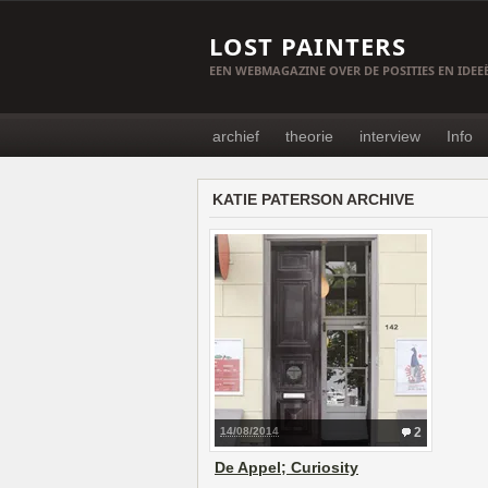
LOST PAINTERS
EEN WEBMAGAZINE OVER DE POSITIES EN IDE
archief
theorie
interview
Info
KATIE PATERSON ARCHIVE
14/08/2014
2
De Appel; Curiosity