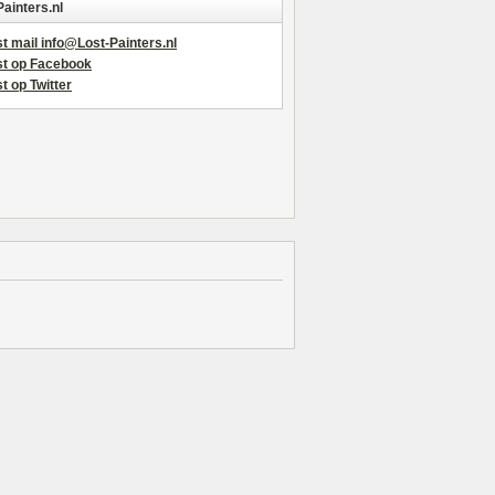
Painters.nl
t mail info@Lost-Painters.nl
st op Facebook
t op Twitter