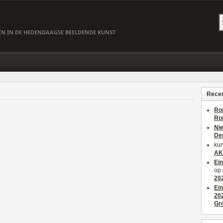
EËN IN DE HEDENDAAGSE BEELDENDE KUNST
Recen
Ro
Ro
Ni
De
kun
AK
Ei
op
20
Ei
20
Gr