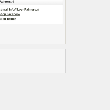
Painters.nl
t mail info@Lost-Painters.nl
st op Facebook
t op Twitter