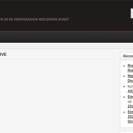
EËN IN DE HEDENDAAGSE BEELDENDE KUNST
IVE
Recen
Ro
Ro
Ni
De
kun
AK
Ei
op
20
Ei
20
Gr