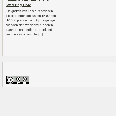
Saeed – The Herd at the
Watering Hole
De grotten van Lascaux bevatten
schilderingen die tussen 15.000 en
10.000 jaar oud zijn. Op de grillige
wanden zien we vooral runderen,
paarden en rendieren, getekend in
warme aardtinten. Het […]