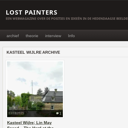
LOST PAINTERS
EEN WEBMAGAZINE OVER DE POSITIES EN IDEEËN IN DE HEDENDAAGSE BEELD
archief
theorie
interview
Info
KASTEEL WIJLRE ARCHIVE
03/08/2025
1
Kasteel Wijlre; Lin May