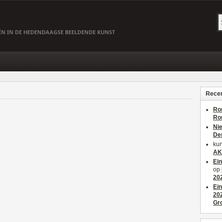
EËN IN DE HEDENDAAGSE BEELDENDE KUNST
Recen
Ro
Ro
Ni
De
kun
AK
Ei
op
20
Ei
20
Gr