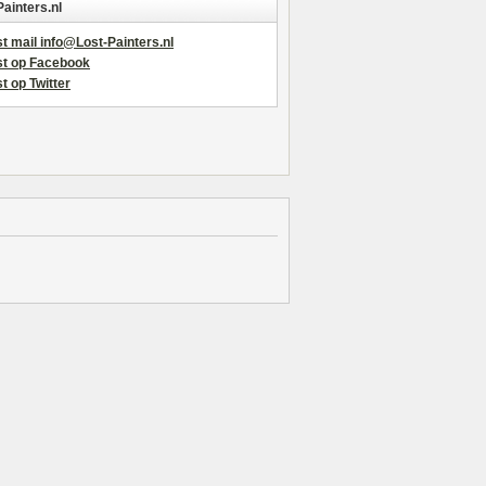
Painters.nl
t mail info@Lost-Painters.nl
st op Facebook
t op Twitter