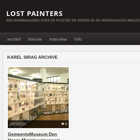
LOST PAINTERS
EEN WEBMAGAZINE OVER DE POSITIES EN IDEEËN IN DE HEDENDAAGSE BEELD
archief
theorie
interview
Info
KAREL SIRAG ARCHIVE
18/02/2012
0
GemeenteMuseum Den