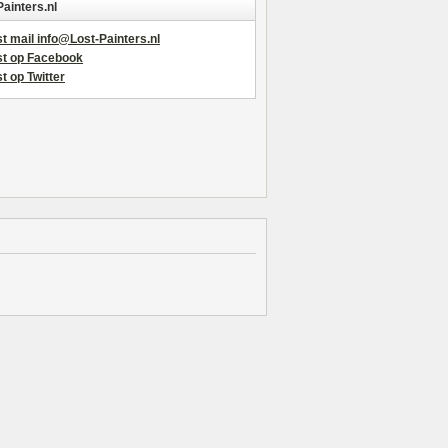
Painters.nl
t mail info@Lost-Painters.nl
st op Facebook
t op Twitter