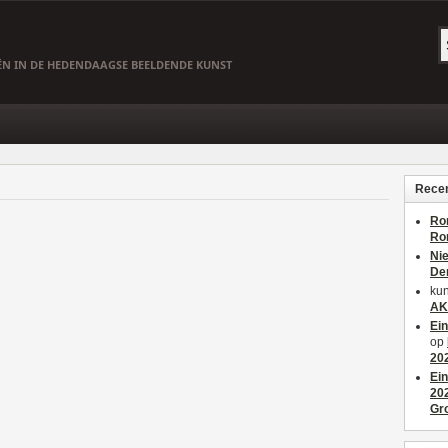
EËN IN DE HEDENDAAGSE BEELDENDE KUNST
Recen
Ro
Ro
Ni
De
kun
AK
Ei
op
20
Ei
20
Gr