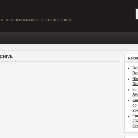
EËN IN DE HEDENDAAGSE BEELDENDE KUNST
CHIVE
Recen
Ro
Ro
Ni
De
kun
AK
Ei
op
20
Ei
20
Gr