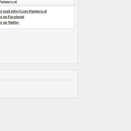
Painters.nl
t mail info@Lost-Painters.nl
st op Facebook
t op Twitter