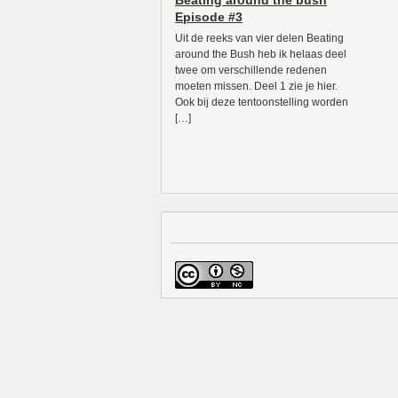
Beating around the bush
Episode #3
Uit de reeks van vier delen Beating
around the Bush heb ik helaas deel
twee om verschillende redenen
moeten missen. Deel 1 zie je hier.
Ook bij deze tentoonstelling worden
[…]