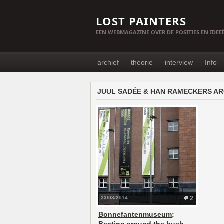
LOST PAINTERS
EEN WEBMAGAZINE OVER DE POSITIES EN IDE
archief
theorie
interview
Info
JUUL SADÉE & HAN RAMECKERS AR
23/08/2014
2
Bonnefantenmuseum;