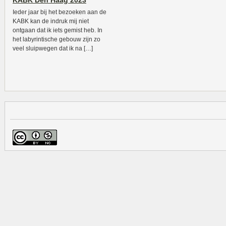
KABK Den Haag 2023
Ieder jaar bij het bezoeken aan de
KABK kan de indruk mij niet
ontgaan dat ik iets gemist heb. In
het labyrintische gebouw zijn zo
veel sluipwegen dat ik na […]