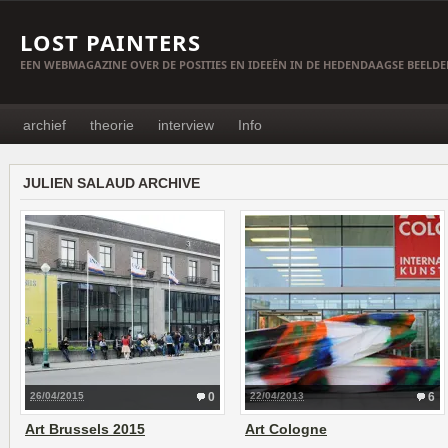
LOST PAINTERS
EEN WEBMAGAZINE OVER DE POSITIES EN IDEEËN IN DE HEDENDAAGSE BEELD
archief
theorie
interview
Info
JULIEN SALAUD ARCHIVE
26/04/2015
0
22/04/2013
6
Art Brussels 2015
Art Cologne