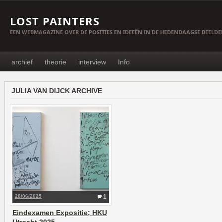
LOST PAINTERS
EEN WEBMAGAZINE OVER DE POSITIES EN IDEEËN IN DE HEDENDAAGSE BEELD
archief
theorie
interview
Info
JULIA VAN DIJCK ARCHIVE
28/06/2025
1
Eindexamen Expositie; HKU