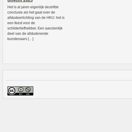
Utrecht 2025
Het is al jaren eigenlijk dezelfde
conclusie als het gaat over de
afstudeerlichting van de HKU: het is
een feest voor de
schilderliefhebber. Een aanzienlijk
deel van de afstuderende
kunstenaars […]