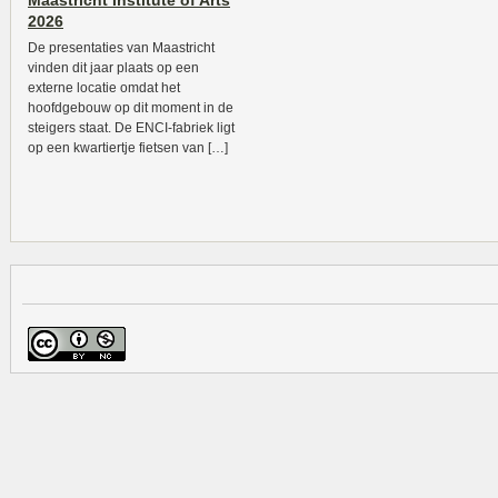
Maastricht Institute of Arts
2026
De presentaties van Maastricht
vinden dit jaar plaats op een
externe locatie omdat het
hoofdgebouw op dit moment in de
steigers staat. De ENCI-fabriek ligt
op een kwartiertje fietsen van […]