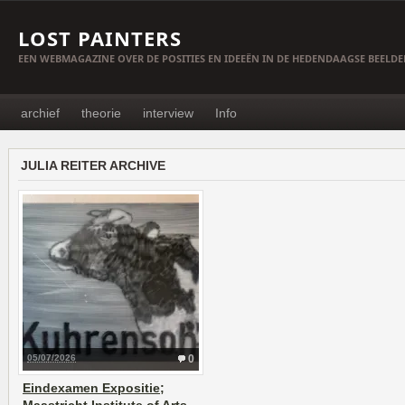
LOST PAINTERS
EEN WEBMAGAZINE OVER DE POSITIES EN IDEEËN IN DE HEDENDAAGSE BEELD
archief
theorie
interview
Info
JULIA REITER ARCHIVE
05/07/2026
0
Eindexamen Expositie;