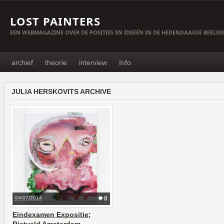
LOST PAINTERS
EEN WEBMAGAZINE OVER DE POSITIES EN IDEEËN IN DE HEDENDAAGSE BEELD
archief
theorie
interview
Info
JULIA HERSKOVITS ARCHIVE
04/07/2014
8
Eindexamen Expositie;