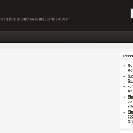
EËN IN DE HEDENDAAGSE BEELDENDE KUNST
Recen
Ro
Ro
Ni
De
kun
AK
Ei
op
20
Ei
20
Gr