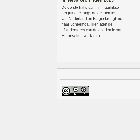
Minerva Groningen 2023
De eerste halte van mijn jaarlijkse
pelgrimage langs de academies
van Nederland en België brengt me
naar Scheemda. Hier laten de
afstudeerders van de academie van
Minerva hun werk zien, […]