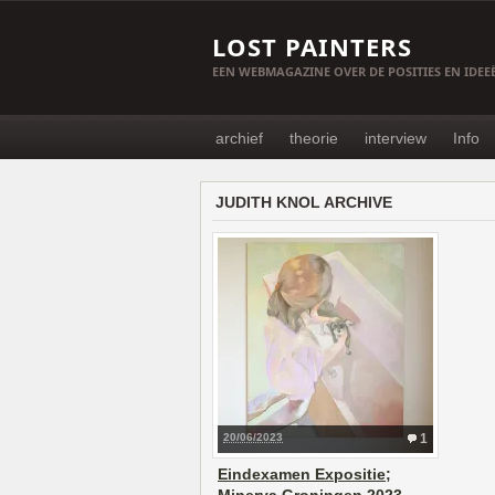
LOST PAINTERS
EEN WEBMAGAZINE OVER DE POSITIES EN IDE
archief
theorie
interview
Info
JUDITH KNOL ARCHIVE
20/06/2023
1
Eindexamen Expositie;