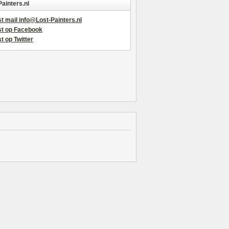
Painters.nl
t mail info@Lost-Painters.nl
st op Facebook
t op Twitter