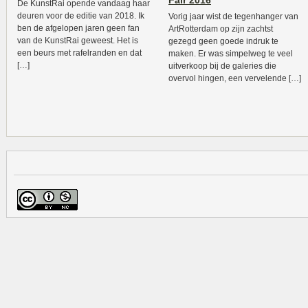
Fair 2016
De KunstRai opende vandaag haar
deuren voor de editie van 2018. Ik
Vorig jaar wist de tegenhanger van
ben de afgelopen jaren geen fan
ArtRotterdam op zijn zachtst
van de KunstRai geweest. Het is
gezegd geen goede indruk te
een beurs met rafelranden en dat
maken. Er was simpelweg te veel
[…]
uitverkoop bij de galeries die
overvol hingen, een vervelende […]