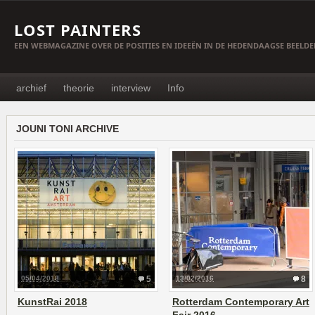
LOST PAINTERS
EEN WEBMAGAZINE OVER DE POSITIES EN IDEEËN IN DE HEDENDAAGSE BEELD
archief
theorie
interview
Info
JOUNI TONI ARCHIVE
05/04/2018
5
13/02/2016
8
KunstRai 2018
Rotterdam Contemporary Art