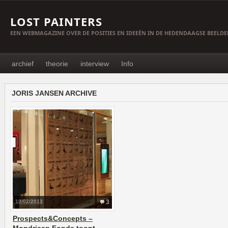
LOST PAINTERS
EEN WEBMAGAZINE OVER DE POSITIES EN IDEEËN IN DE HEDENDAAGSE BEELD
archief
theorie
interview
Info
JORIS JANSEN ARCHIVE
10/02/2013
3
Prospects&Concepts –