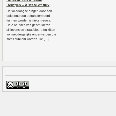
Broekhoven & Marie
Reintjes – A state of flux
Dat alledaagse dingen door een
oplettend oog getransformeerd
kunnen worden is niets nieuws.
Hele oeuvres van geschilderde
stillevens en straatfotografen zitten
vol met dergelijke onderwerpen die
soms subliem worden. De […]