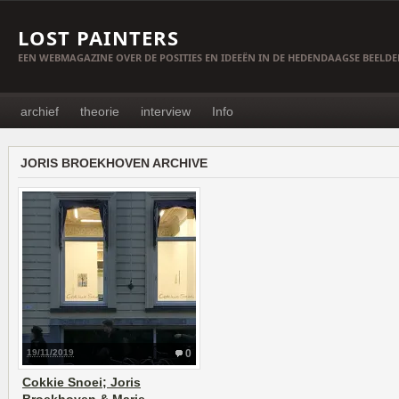
LOST PAINTERS
EEN WEBMAGAZINE OVER DE POSITIES EN IDEEËN IN DE HEDENDAAGSE BEELD
archief
theorie
interview
Info
JORIS BROEKHOVEN ARCHIVE
19/11/2019
0
Cokkie Snoei; Joris