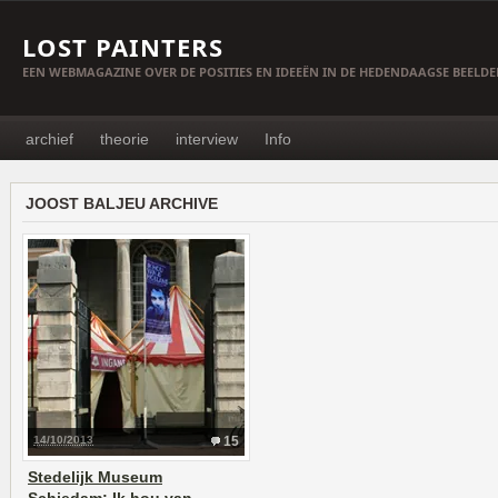
LOST PAINTERS
EEN WEBMAGAZINE OVER DE POSITIES EN IDEEËN IN DE HEDENDAAGSE BEELD
archief
theorie
interview
Info
JOOST BALJEU ARCHIVE
14/10/2013
15
Stedelijk Museum