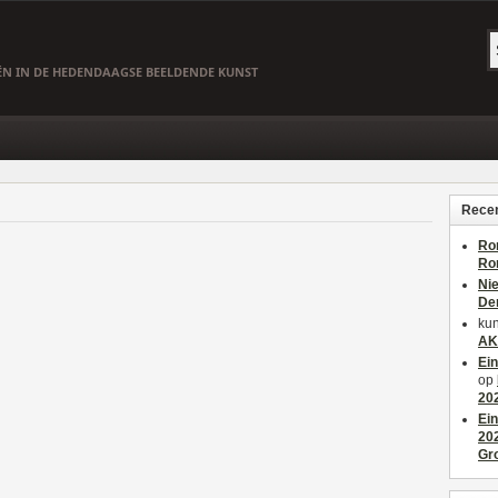
EËN IN DE HEDENDAAGSE BEELDENDE KUNST
Recen
Ro
Ro
Ni
De
kun
AK
Ei
op
20
Ei
20
Gr