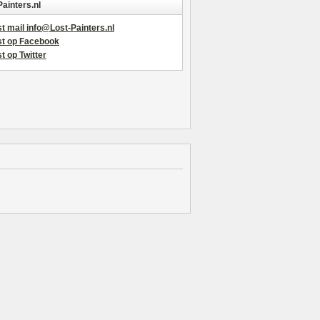
Painters.nl
t mail info@Lost-Painters.nl
st op Facebook
t op Twitter