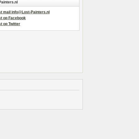
Painters.nl
t mail info@Lost-Painters.nl
st op Facebook
t op Twitter