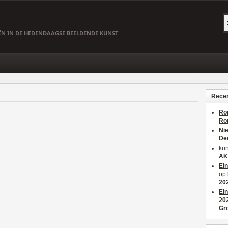
EËN IN DE HEDENDAAGSE BEELDENDE KUNST
Recen
Ro
Ro
Ni
De
kun
AK
Ei
op
20
Ei
20
Gr